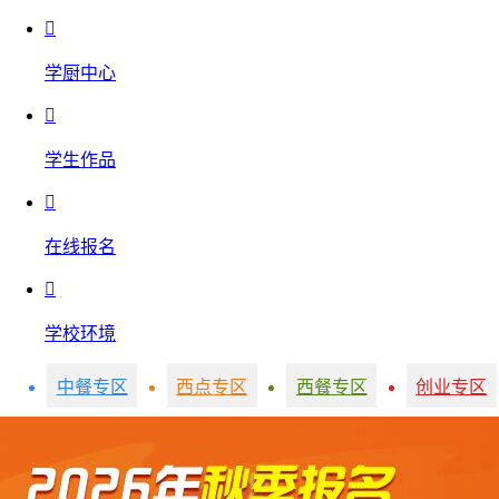

学厨中心

学生作品

在线报名

学校环境
中餐专区
西点专区
西餐专区
创业专区