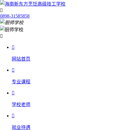

0898-31585858


网站首页

专业课程

学校老师

就业待遇