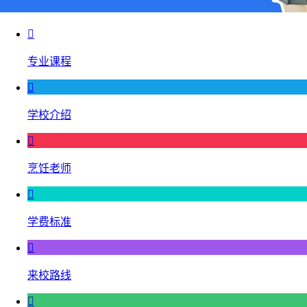

专业课程

学校介绍

烹饪老师

学费标准

来校路线
