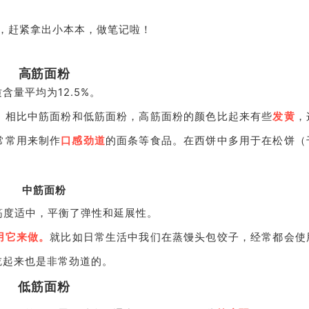
，赶紧拿出小本本，做笔记啦！
高筋面粉
量平均为12.5%。
，
相比中筋面粉和低筋面粉，高筋面粉的颜色比起来有些
发黄
，
常常用来制作
口感劲道
的面条等食品。在西饼中多用于在松饼（
中筋面粉
，筋度适中，平衡了弹性和延展性。‌
用它来做。
就比如日常生活中我们在蒸馒头包饺子，经常都会使
吃起来也是非常劲道的。
低筋面粉