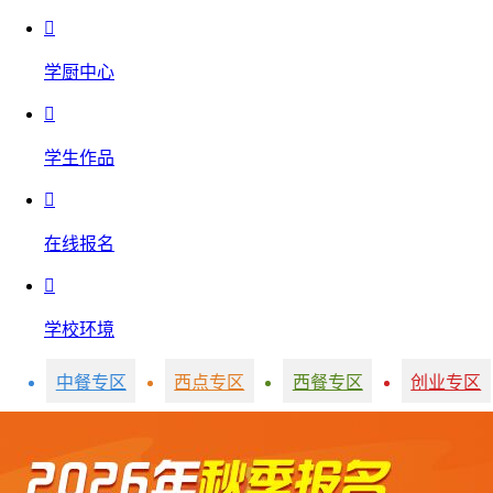

学厨中心

学生作品

在线报名

学校环境
中餐专区
西点专区
西餐专区
创业专区