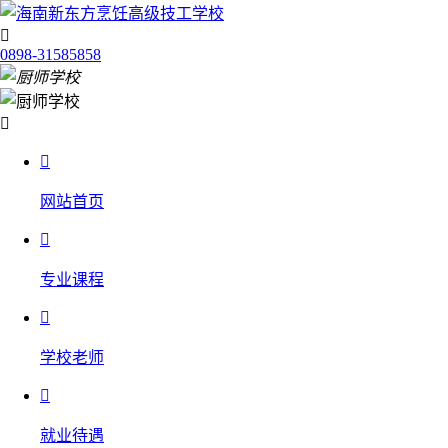

0898-31585858


网站首页

专业课程

学校老师

就业待遇