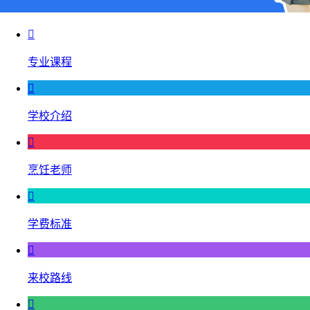

专业课程

学校介绍

烹饪老师

学费标准

来校路线
