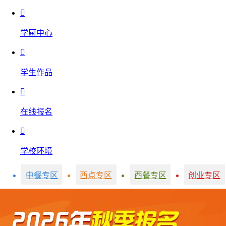

学厨中心

学生作品

在线报名

学校环境
中餐专区
西点专区
西餐专区
创业专区