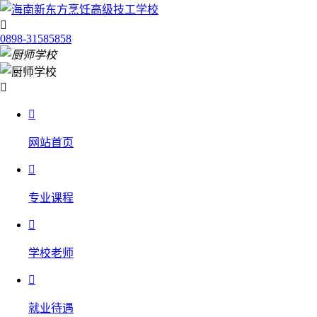

0898-31585858


网站首页

专业课程

学校老师

就业待遇