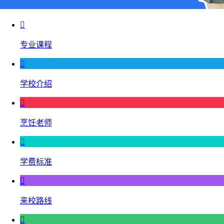

专业课程

学校介绍

烹饪老师

学费标准

来校路线
