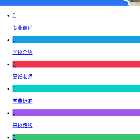

专业课程

学校介绍

烹饪老师

学费标准

来校路线
