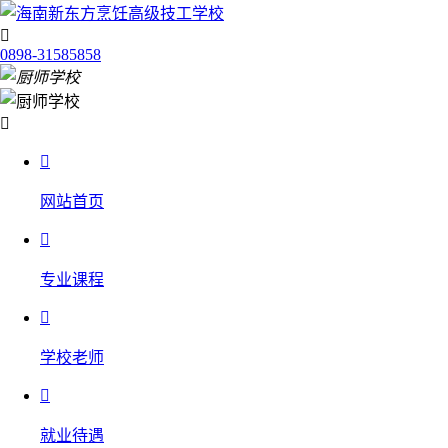

0898-31585858


网站首页

专业课程

学校老师

就业待遇