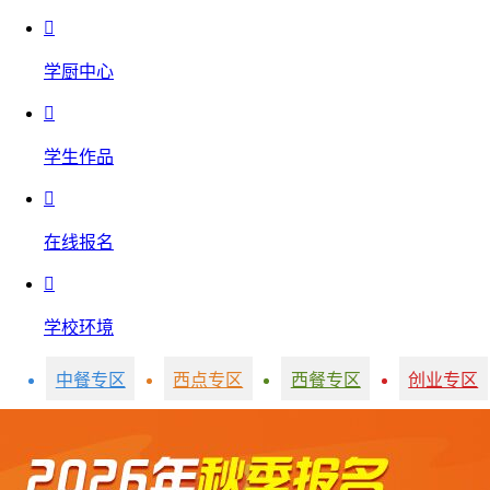

学厨中心

学生作品

在线报名

学校环境
中餐专区
西点专区
西餐专区
创业专区