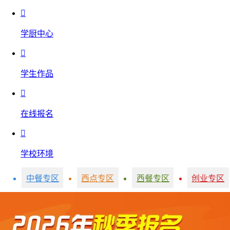

学厨中心

学生作品

在线报名

学校环境
中餐专区
西点专区
西餐专区
创业专区