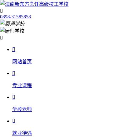

0898-31585858


网站首页

专业课程

学校老师

就业待遇