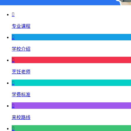

专业课程

学校介绍

烹饪老师

学费标准

来校路线
