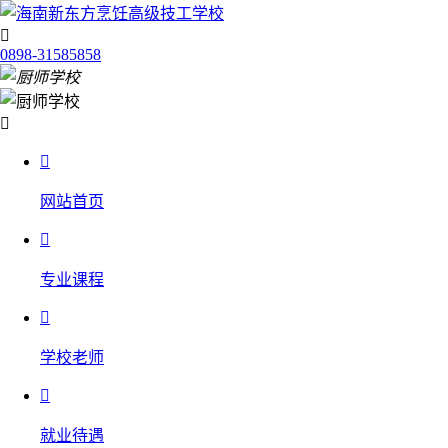

0898-31585858


网站首页

专业课程

学校老师

就业待遇