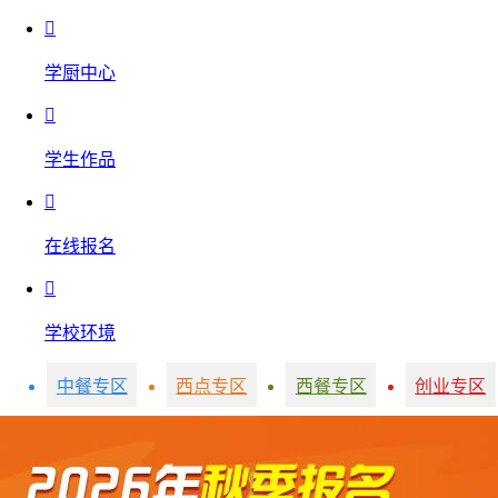

学厨中心

学生作品

在线报名

学校环境
中餐专区
西点专区
西餐专区
创业专区