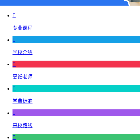

专业课程

学校介绍

烹饪老师

学费标准

来校路线
