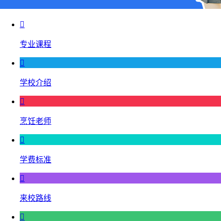

专业课程

学校介绍

烹饪老师

学费标准

来校路线
