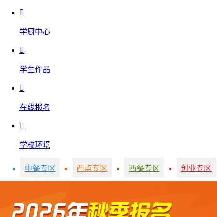

学厨中心

学生作品

在线报名

学校环境
中餐专区
西点专区
西餐专区
创业专区