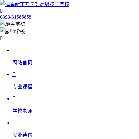

0898-31585858


网站首页

专业课程

学校老师

就业待遇