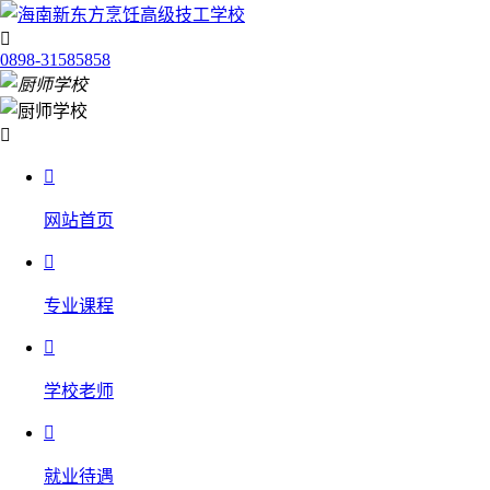

0898-31585858


网站首页

专业课程

学校老师

就业待遇