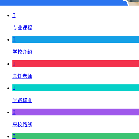

专业课程

学校介绍

烹饪老师

学费标准

来校路线
