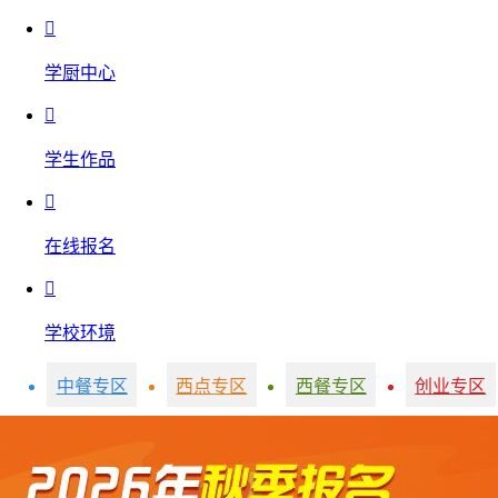

学厨中心

学生作品

在线报名

学校环境
中餐专区
西点专区
西餐专区
创业专区