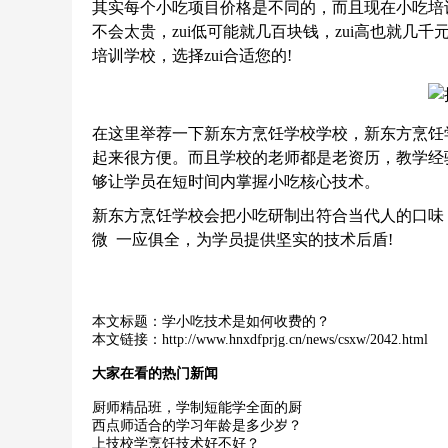
其实每个小吃项目价格是不同的，而且现在小吃培
不会太贵，zui低可能就几百块钱，zui高也就
培训学校
，选择zui合适您的!
在这里举荐一下
新东方烹饪学校
学校，
新东方烹饪
起来很方便。而且学校的老师都是老资历，教学经
够让学员在短时间内掌握小吃核心技术。
新
东方烹饪学校
会把小吃研制出符合当代人的口味
微 一应俱全，为学员提供坚实的技术后盾!
本文标题：
学小吃技术是如何收费的？
本文链接：
http://www.hnxdfprjg.cn/news/csxw/2042.html
大家在看的热门新闻
厨师精品班，学制短能学全面的厨
西点师适合的学习年龄是多少岁？
上技校学烹饪技术好不好？