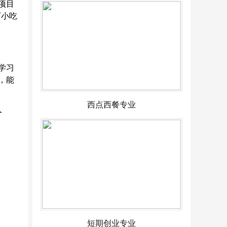
项目
下
小吃
学习
，能
西点西餐专业
入
短期创业专业