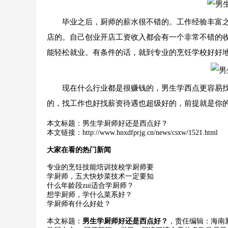
毕业之后，厨师的薪水很不错的。工作经验丰富之
店的。自己创业开店工资收入都会有一个非常不错的
能轻松就业。有条件的话，就到专业的烹饪学校好好
现在什么行业都是很赚钱的，男生学西点更容易找
的，找工作也好找薪资待遇也超级好的，前提就是你
本文标题：
男生学厨师好还是西点好？
本文链接：
http://www.hnxdfprjg.cn/news/csxw/1521.html
大家在看的热门新闻
专业的烹饪技能培训技校学厨师要
学厨师，五大快炒菜技术一定要知
什么年龄段zui适合学厨师？
想学厨师，学什么菜系好？
学厨师有什么好处？
本文标题：
男生学厨师好还是西点好？
，责任编辑：海南新