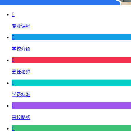

专业课程

学校介绍

烹饪老师

学费标准

来校路线
