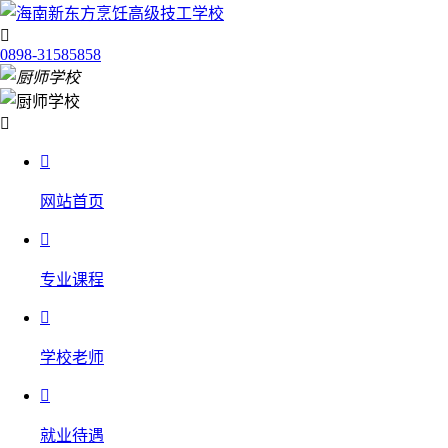

0898-31585858


网站首页

专业课程

学校老师

就业待遇