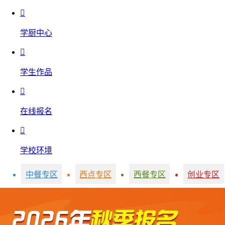

学厨中心

学生作品

在线报名

学校环境
中餐专区
西点专区
西餐专区
创业专区