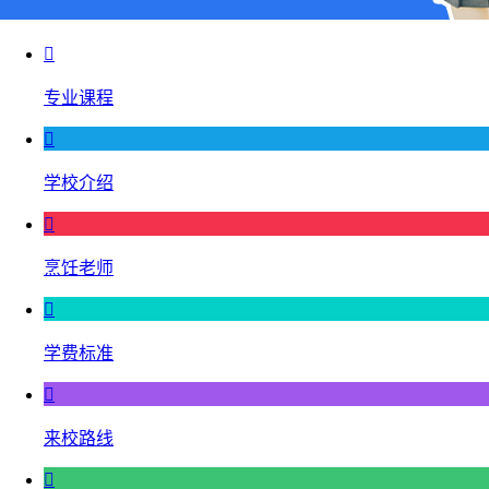

专业课程

学校介绍

烹饪老师

学费标准

来校路线
