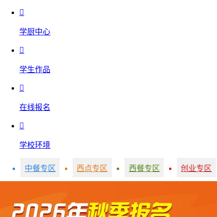

学厨中心

学生作品

在线报名

学校环境
中餐专区
西点专区
西餐专区
创业专区