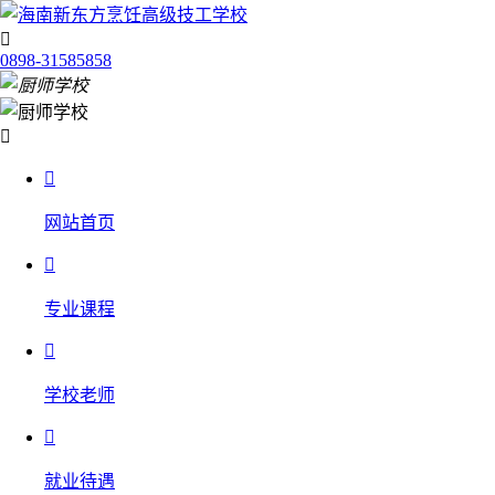

0898-31585858


网站首页

专业课程

学校老师

就业待遇