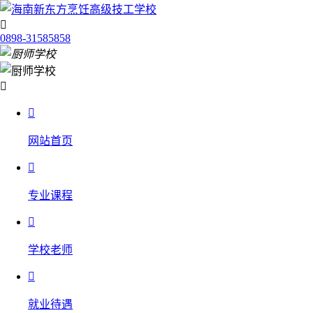

0898-31585858


网站首页

专业课程

学校老师

就业待遇