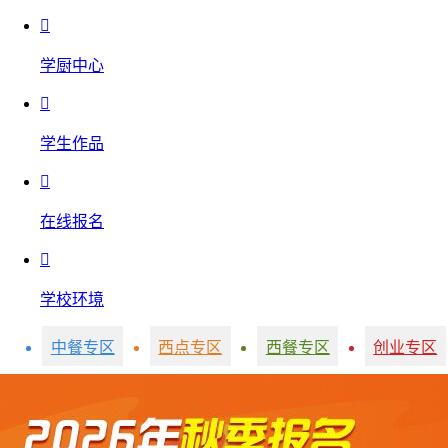

学厨中心

学生作品

在线报名

学校环境
中餐专区
西点专区
西餐专区
创业专区