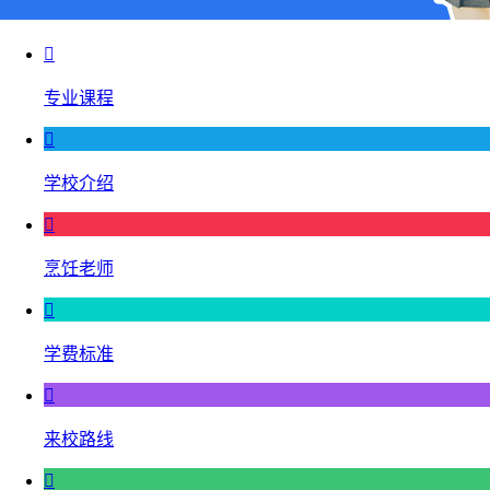

专业课程

学校介绍

烹饪老师

学费标准

来校路线
